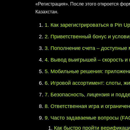
«Регистрация». После этого откроется форм
Казахстан.
1. Как зарегистрироваться в Pin U
2. Приветственный бонус и услов
3. Пополнение счета – доступные
4. Вывод выигрышей – скорость и
5. Мобильные решения: приложен
6. Игровой ассортимент: слоты, жи
7. Безопасность, лицензия и подд
8. Ответственная игра и ограниче
9. Часто задаваемые вопросы (FA
Как быстро пройти верификац