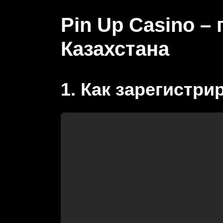
Pin Up Casino –
Казахстана
1. Как зарегистри