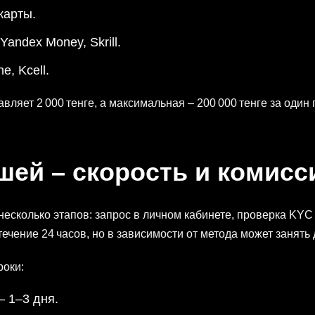
карты.
andex Money, Skrill.
, Kcell.
ляет 2 000 тенге, а максимальная – 200 000 тенге за один
ей – скорость и комисс
 несколько этапов: запрос в личном кабинете, проверка KY
чение 24 часов, но в зависимости от метода может занять д
роки:
– 1–3 дня.