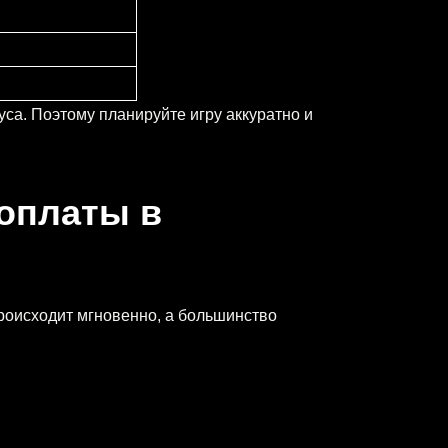
са. Поэтому планируйте игру аккуратно и
 оплаты в
роисходит мгновенно, а большинство