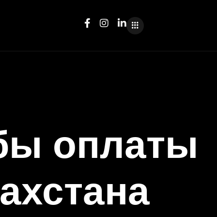
обы оплаты
захстана