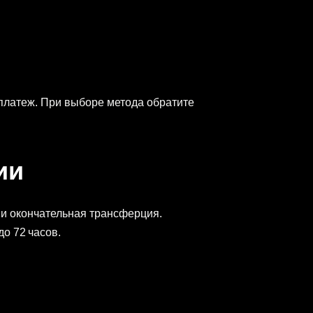
 платеж. При выборе метода обратите
ии
C и окончательная трансферция.
о 72 часов.