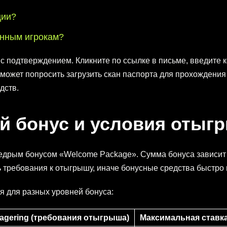
ции?
янным игрокам?
 подтверждением. Кликните по ссылке в письме, введите ко
может попросить загрузить скан паспорта для прохождения
дств.
й бонус и условия отыг
едрым бонусом «Welcome Package». Сумма бонуса зависит о
ь требования к отыгрышу, иначе бонусные средства быстро 
я для разных уровней бонуса:
agering (требования отыгрыша)
Максимальная ставк