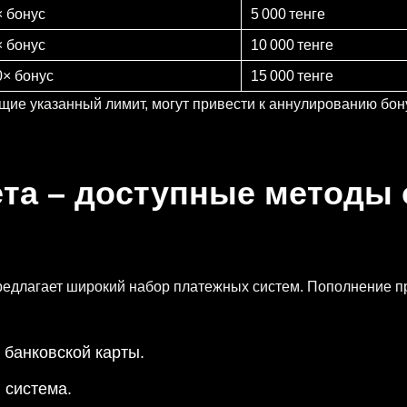
× бонус
5 000 тенге
× бонус
10 000 тенге
0× бонус
15 000 тенге
ие указанный лимит, могут привести к аннулированию бону
ета – доступные методы
предлагает широкий набор платежных систем. Пополнение п
 банковской карты.
 система.