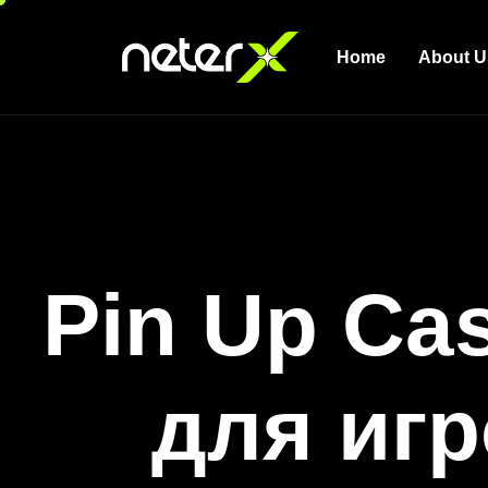
Home
About U
Pin Up Ca
для игр