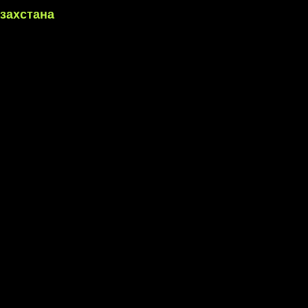
азахстана