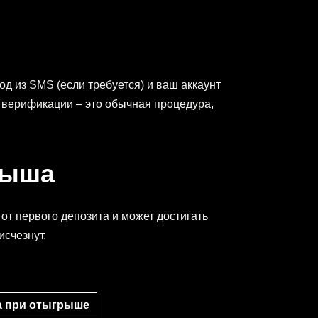
д из SMS (если требуется) и ваш аккаунт
 верификации – это обычная процедура,
рыша
т первого депозита и может достигать
исчезнут.
а при отыгрыше