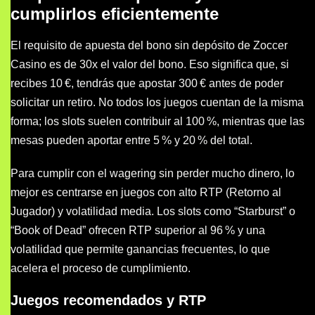
cumplirlos eficientemente
El requisito de apuesta del bono sin depósito de Zoccer
Casino es de 30x el valor del bono. Eso significa que, si
recibes 10 €, tendrás que apostar 300 € antes de poder
solicitar un retiro. No todos los juegos cuentan de la misma
forma; los slots suelen contribuir al 100 %, mientras que las
mesas pueden aportar entre 5 % y 20 % del total.
Para cumplir con el wagering sin perder mucho dinero, lo
mejor es centrarse en juegos con alto RTP (Retorno al
Jugador) y volatilidad media. Los slots como “Starburst” o
“Book of Dead” ofrecen RTP superior al 96 % y una
volatilidad que permite ganancias frecuentes, lo que
acelera el proceso de cumplimiento.
Juegos recomendados y RTP