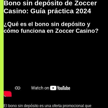
Bono sin depósito de Zoccer
Casino: Guía práctica 2024
¿Qué es el bono sin depósito y
cómo funciona en Zoccer Casino?
El bono sin depósito es una oferta promocional que