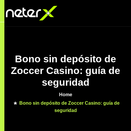
Bono sin depósito de
Zoccer Casino: guía de
seguridad
Home
Bono sin depósito de Zoccer Casino: guía de
seguridad