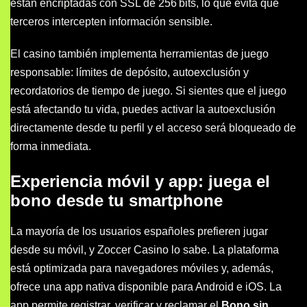
están encriptadas con SSL de 256 bits, lo que evita que
terceros intercepten información sensible.
El casino también implementa herramientas de juego
responsable: límites de depósito, autoexclusión y
recordatorios de tiempo de juego. Si sientes que el juego
está afectando tu vida, puedes activar la autoexclusión
directamente desde tu perfil y el acceso será bloqueado de
forma inmediata.
Experiencia móvil y app: juega el
bono desde tu smartphone
La mayoría de los usuarios españoles prefieren jugar
desde su móvil, y Zoccer Casino lo sabe. La plataforma
está optimizada para navegadores móviles y, además,
ofrece una app nativa disponible para Android e iOS. La
app permite registrar, verificar y reclamar el
Bono sin