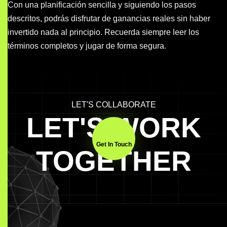
Con una planificación sencilla y siguiendo los pasos
descritos, podrás disfrutar de ganancias reales sin haber
invertido nada al principio. Recuerda siempre leer los
términos completos y jugar de forma segura.
LET'S COLLABORATE
LET'S WORK
Get In Touch
TOGETHER