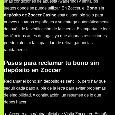
unas condiciones de apuesta (wagering) y limita los
juegos donde se puede utilizar. En Zoccer, el
Bono sin
depósito de Zoccer Casino
está disponible solo para
nuevos usuarios españoles y se entrega automáticamente
después de la verificación de la cuenta. Es importante leer
los términos antes de jugar, ya que algunas restricciones
pueden afectar la capacidad de retirar ganancias
rápidamente.
Pasos para reclamar tu bono sin
depósito en Zoccer
Reclamar el bono sin depósito es sencillo, pero hay que
seguir cada paso al pie de la letra para evitar problemas
de elegibilidad. A continuación, un resumen de lo que
debes hacer:
Acceder a la página oficial de
Visita Zoccer en España